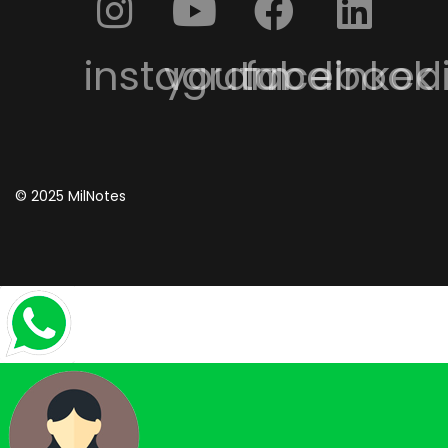
instagram
youtube
facebook
linked
© 2025 MilNotes