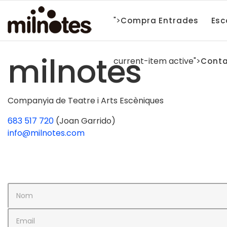
">
Compra Entrades
Esc
milnotes
current-item active">
Conta
Companyia de Teatre i Arts Escèniques
683 517 720
(Joan Garrido)
info@milnotes.com