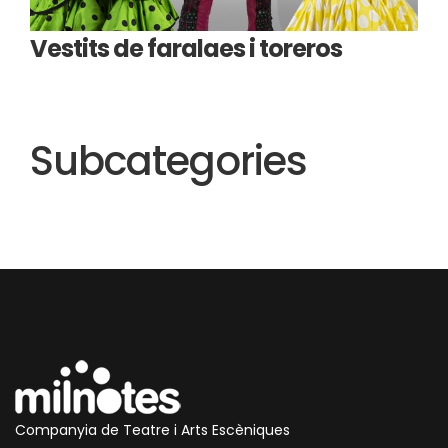
Vestits de faralaes i toreros
Subcategories
Companyia de Teatre i Arts Escèniques