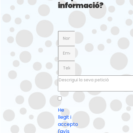
informació?
He
llegit i
accepto
l'avís