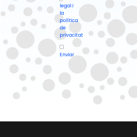
legal i
la
política
de
privacitat
Enviar