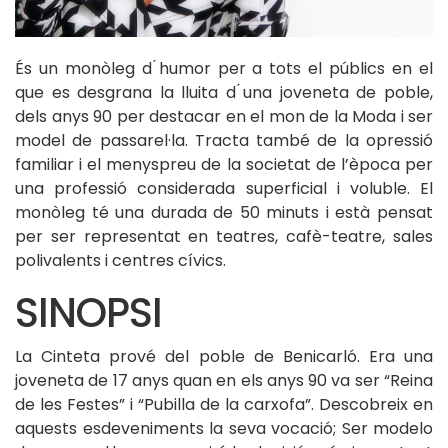
És un monòleg d ́humor per a tots el públics en el
que es desgrana la lluita d ́una joveneta de poble,
dels anys 90 per destacar en el mon de la Moda i ser
model de passarel·la. Tracta també de la opressió
familiar i el menyspreu de la societat de l’època per
una professió considerada superficial i voluble. El
monòleg té una durada de 50 minuts i està pensat
per ser representat en teatres, cafè-teatre, sales
polivalents i centres cívics.
SINOPSI
La Cinteta prové del poble de Benicarló. Era una
joveneta de 17 anys quan en els anys 90 va ser “Reina
de les Festes” i “Pubilla de la carxofa”. Descobreix en
aquests esdeveniments la seva vocació; Ser modelo