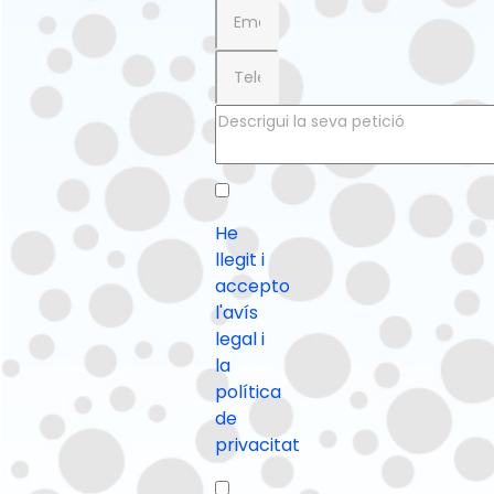
He
llegit i
accepto
l'avís
legal i
la
política
de
privacitat